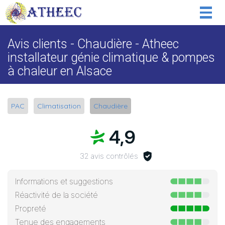
Togg
navig
Avis clients - Chaudière - Atheec
installateur génie climatique & pompes
à chaleur en Alsace
PAC
Climatisation
Chaudière
4,9
32 avis contrôlés
Informations et suggestions
Réactivité de la société
Propreté
Tenue des engagements